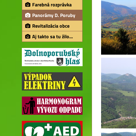
Farebná rozprávka
Panorámy D. Poruby
Revitalizácia obce
Aj takto sa tu žilo...