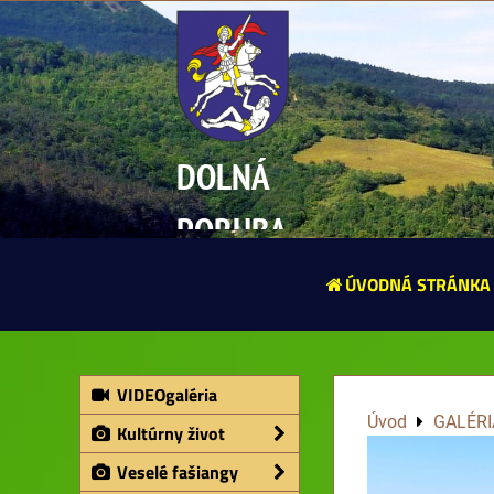
DOLNÁ
PORUBA
ÚVODNÁ STRÁNKA
VIDEOgaléria
Úvod
GALÉRI
Kultúrny život
Veselé fašiangy