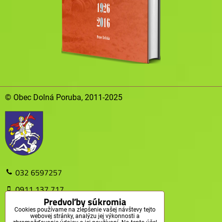
© Obec Dolná Poruba, 2011-2025
032 6597257
0911 137 717
Predvoľby súkromia
obec@dolnaporuba.sk
Cookies používame na zlepšenie vašej návštevy tejto
webovej stránky, analýzu jej výkonnosti a