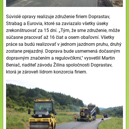
Súvislé opravy realizuje združenie firiem Doprastav,
Strabag a Eurovia, ktoré sa zaviazalo všetky úseky
zrekonštruovať za 15 dní. „Tým, že sme združenie, môže
súčasne pracovať až 16 čiat a osem obaľovní. Všetky
práce sa budú realizovať v jednom jazdnom pruhu, druhý
zostane prejazdný. Doprava bude usmernená dočasným
dopravným značením a regulovčíkmi," vysvetlil Martin
Beniač, riaditeľ závodu Žilina spoločnosti Doprastav,
ktorá je zároveň lídrom konzorcia firiem.