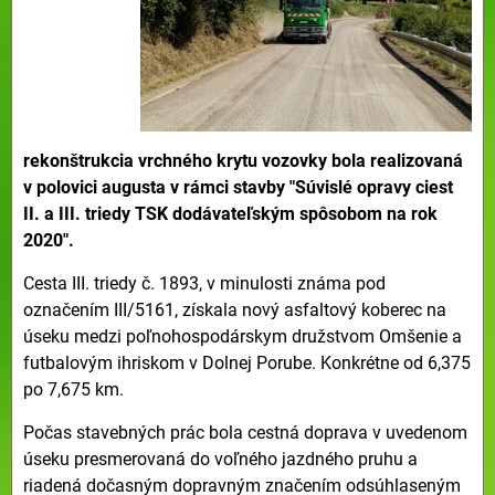
rekonštrukcia vrchného krytu vozovky bola realizovaná
v polovici augusta v rámci stavby "Súvislé opravy ciest
II. a III. triedy TSK dodávateľským spôsobom na rok
2020".
Cesta III. triedy č. 1893, v minulosti známa pod
označením III/5161, získala nový asfaltový koberec na
úseku medzi poľnohospodárskym družstvom Omšenie a
futbalovým ihriskom v Dolnej Porube. Konkrétne od 6,375
po 7,675 km.
Počas stavebných prác bola cestná doprava v uvedenom
úseku presmerovaná do voľného jazdného pruhu a
riadená dočasným dopravným značením odsúhlaseným