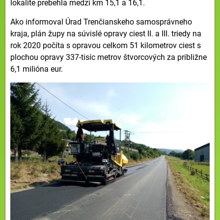
lokalite prebehla medzi km 15,1 a 16,1.
Ako informoval Úrad Trenčianskeho samosprávneho
kraja, plán župy na súvislé opravy ciest II. a III. triedy na
rok 2020 počíta s opravou celkom 51 kilometrov ciest s
plochou opravy 337-tisíc metrov štvorcových za približne
6,1 milióna eur.