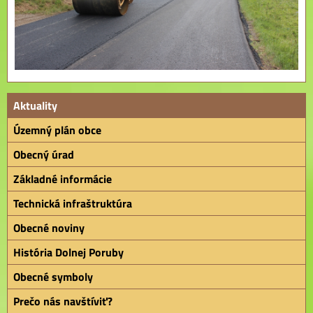
Aktuality
Územný plán obce
Obecný úrad
Základné informácie
Technická infraštruktúra
Obecné noviny
História Dolnej Poruby
Obecné symboly
Prečo nás navštíviť?