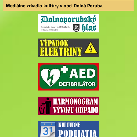
Mediálne zrkadlo kultúry v obci Dolná Poruba