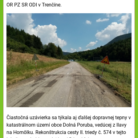
OR PZ SR ODI v Trenčíne.
Čiastočná uzávierka sa týkala aj ďalšej dopravnej tepny v
katastrálnom území obce Dolná Poruba, vedúcej z Ilavy
na Homôlku. Rekonštrukcia cesty II. triedy č. 574 v tejto