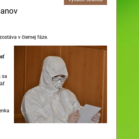
čanov
zostáva v čiernej fáze.
sť
a sa
päť
ienka