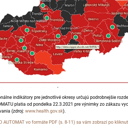
nálne indikátory pre jednotlivé okresy určujú podrobnejšie roz
ATU platia od pondelka 22.3.2021 pre výnimky zo zákazu vych
vania (zdroj:
www.health.gov.sk
).
 AUTOMAT vo formáte PDF (s. 8-11) sa vám zobrazí po kliknutí