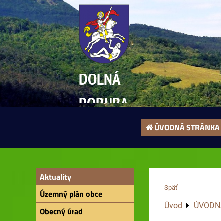
DOLNÁ
PORUBA
ÚVODNÁ STRÁNKA
Aktuality
Späť
Územný plán obce
Úvod
ÚVODN
Obecný úrad