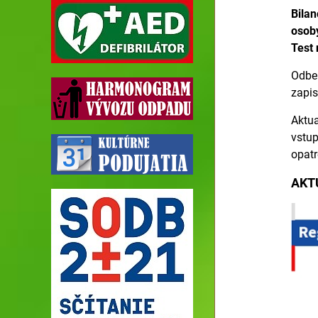
Bilan
osob
Test 
Odber
zapis
Aktua
vstup
opatr
AKT