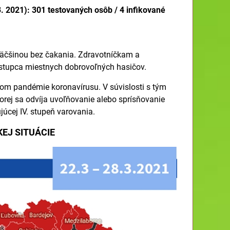
3. 2021): 301 testovaných osôb / 4 infikované
väčšinou bez čakania. Zdravotníčkam a
ástupca miestnych dobrovoľných hasičov.
om pandémie koronavírusu. V súvislosti s tým
orej sa odvíja uvoľňovanie alebo sprísňovanie
júcej IV. stupeň varovania.
EJ SITUÁCIE