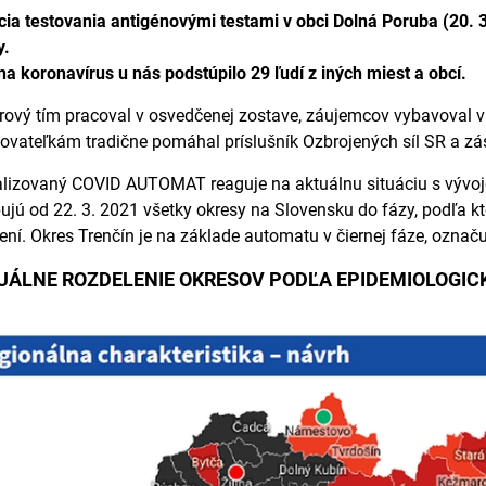
cia testovania antigénovými testami v obci Dolná Poruba (20. 
y.
na koronavírus u nás podstúpilo 29 ľudí z iných miest a obcí.
ový tím pracoval v osvedčenej zostave, záujemcov vybavoval 
ovateľkám tradične pomáhal príslušník Ozbrojených síl SR a z
lizovaný COVID AUTOMAT reaguje na aktuálnu situáciu s vývoj
ujú od 22. 3. 2021 všetky okresy na Slovensku do fázy, podľa kt
ení. Okres Trenčín je na základe automatu v čiernej fáze, označu
UÁLNE ROZDELENIE OKRESOV PODĽA EPIDEMIOLOGICK