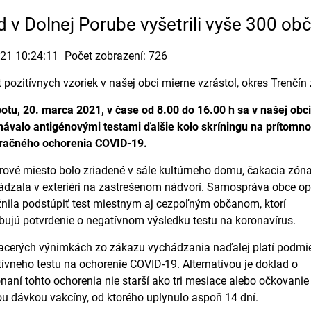
d v Dolnej Porube vyšetrili vyše 300 ob
021 10:24:11
Počet zobrazení: 726
 pozitívnych vzoriek v našej obci mierne vzrástol, okres Trenčín 
otu, 20. marca 2021, v čase od 8.00 do 16.00 h sa v našej obci
ávalo antigénovými testami ďalšie kolo skríningu na prítomno
iračného ochorenia COVID-19.
ové miesto bolo zriadené v sále kultúrneho domu, čakacia zón
dzala v exteriéri na zastrešenom nádvorí. Samospráva obce o
ila podstúpiť test miestnym aj cezpoľným občanom, ktorí
bujú potvrdenie o negatívnom výsledku testu na koronavírus.
iacerých výnimkách zo zákazu vychádzania naďalej platí podm
ívneho testu na ochorenie COVID-19. Alternatívou je doklad o
naní tohto ochorenia nie starší ako tri mesiace alebo očkovanie
u dávkou vakcíny, od ktorého uplynulo aspoň 14 dní.