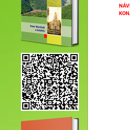
NÁV
KON