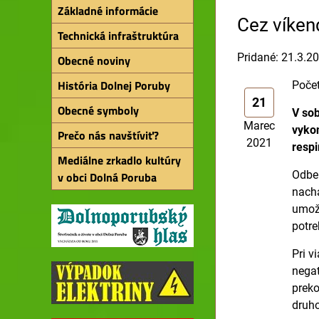
Základné informácie
Cez víken
Technická infraštruktúra
Pridané: 21.3.2
Obecné noviny
História Dolnej Poruby
Počet
21
Obecné symboly
V sob
Marec
vykon
Prečo nás navštíviť?
2021
resp
Mediálne zrkadlo kultúry
Odber
v obci Dolná Poruba
nachá
umožn
potre
Pri v
negat
preko
druho