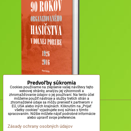
Predvoľby súkromia
Cookies používame na zlepšenie vašej návštevy tejto
webovej stránky, analýzu jej výkonnosti a
zhromažďovanie údajov o jej používaní. Na tento účel
môžeme použiť nástroje a služby tretích strán a
zhromaždené údaje sa môžu preniesť k partnerom v
© Obec Dolná Poruba, 2011-2025
EÚ, USA alebo iných krajinách. Kliknutím na „Prijať
všetky cookies“ vyjadrujete svoj súhlas s týmto
spracovaním. Nižšie môžete nájsť podrobné informácie
alebo upraviť svoje preferencie.
Zásady ochrany osobných údajov