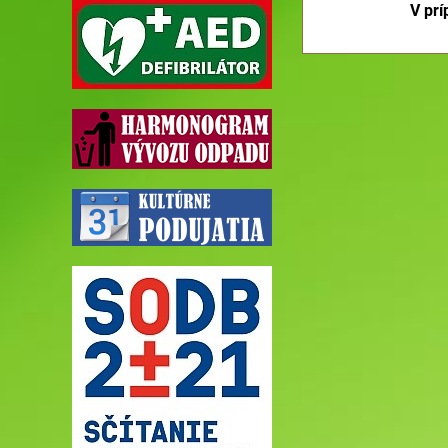
V prí