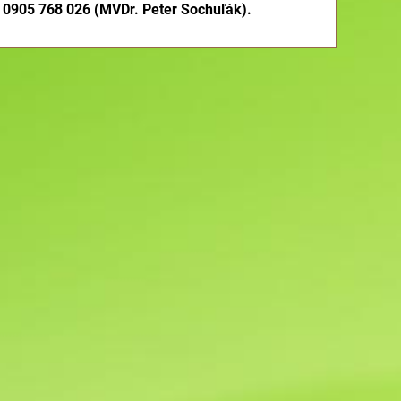
e 0905 768 026 (MVDr. Peter Sochuľák).