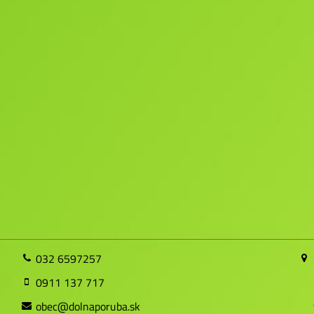
032 6597257
0911 137 717
obec@dolnaporuba.sk