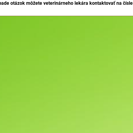
pade otázok môžete veterinárneho lekára kontaktovať na čísl