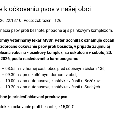
e k očkovaniu psov v našej obci
026 22:13:10
Počet zobrazení: 126
nácia psov proti besnote, prípadne aj s psinkovým komplexom, 
omný veterinárny lekár MVDr. Peter Sochuľák oznamuje obča
ždoročné očkovanie psov proti besnote, v prípade záujmu aj
exná vakcína - psinkový komplex, sa uskutoční v sobotu, 23.
 2026, podľa nasledovného harmonogramu:
 – 08.55 h / v hornej časti obce pred súpisným číslom 136;
 – 09.30 h / pred kultúrnym domom v obci;
 – 10.00 h / na autobusovej zastávke v časti u Bežákov;
 – 10.20 h / na autobusovej zastávke v časti u Suchých.
bné je priniesť očkovací preukaz psa.
tok za očkovanie proti besnote je 15,00 €.