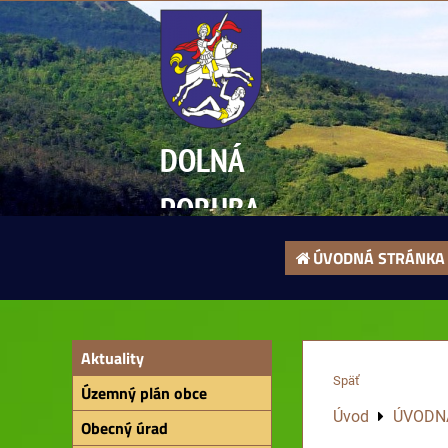
DOLNÁ
PORUBA
ÚVODNÁ STRÁNKA
Aktuality
Späť
Územný plán obce
Úvod
ÚVODN
Obecný úrad