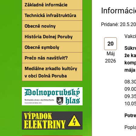
Základné informácie
Informáci
Technická infraštruktúra
Pridané: 20.5.2
Obecné noviny
História Dolnej Poruby
Vakci
20
Obecné symboly
Súkr
Máj
že ka
Prečo nás navštíviť?
2026
kompl
Mediálne zrkadlo kultúry
mája
v obci Dolná Poruba
08.30
09.00
09.35
10.05
Potre
Popla