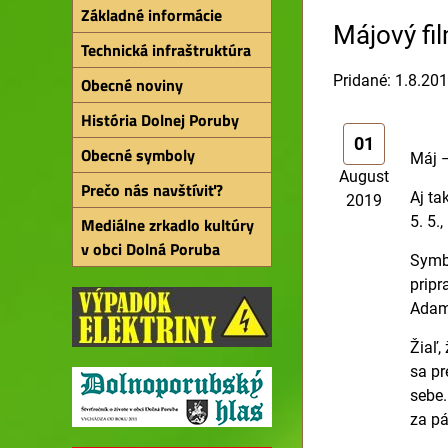
Základné informácie
Májový fi
Technická infraštruktúra
Pridané: 1.8.20
Obecné noviny
História Dolnej Poruby
01
Obecné symboly
Máj –
August
Prečo nás navštíviť?
Aj ta
2019
5. 5.
Mediálne zrkadlo kultúry
v obci Dolná Poruba
Symbo
pripr
Adam
Žiaľ,
sa pr
sebe.
za pá