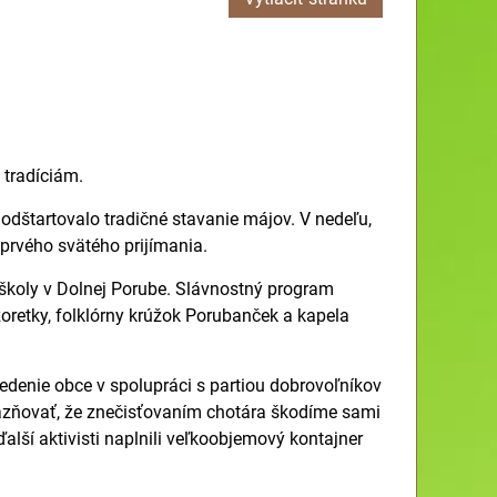
 tradíciám.
odštartovalo tradičné stavanie májov. V nedeľu,
 prvého svätého prijímania.
školy v Dolnej Porube. Slávnostný program
žoretky, folklórny krúžok Porubanček a kapela
Vedenie obce v spolupráci s partiou dobrovoľníkov
ôrazňovať, že znečisťovaním chotára škodíme sami
lší aktivisti naplnili veľkoobjemový kontajner