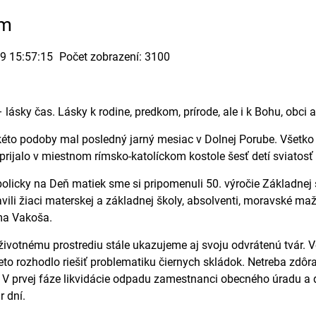
lm
19 15:57:15
Počet zobrazení: 3100
 lásky čas. Lásky k rodine, predkom, prírode, ale i k Bohu, obci a
kéto podoby mal posledný jarný mesiac v Dolnej Porube. Všetko 
, prijalo v miestnom rímsko-katolíckom kostole šesť detí sviatosť
licky na Deň matiek sme si pripomenuli 50. výročie Základnej 
avili žiaci materskej a základnej školy, absolventi, moravské ma
a Vakoša.
 životnému prostrediu stále ukazujeme aj svoju odvrátenú tvár. 
eto rozhodlo riešiť problematiku čiernych skládok. Netreba zd
 V prvej fáze likvidácie odpadu zamestnanci obecného úradu a ďa
r dní.