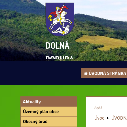
DOLNÁ
PORUBA
ÚVODNÁ STRÁNKA
Aktuality
Späť
Územný plán obce
Úvod
ÚVODN
Obecný úrad