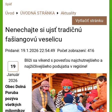
Späť
Úvod
ÚVODNÁ STRÁNKA
Aktuality
Vytlačiť stránku
Nenechajte si ujsť tradičnú
fašiangovú veselicu
Pridané: 19.1.2026 22:54:49
Počet zobrazení: 416
Blíži sa víkend s povesťou najchutnejšieho a
19
najžičlivejšieho podujatia v regióne!
Január
2026
Obec Dolná
Poruba
pozýva
všetkých
milovníkov