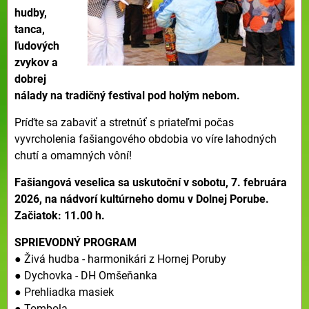
hudby,
tanca,
ľudových
zvykov a
dobrej
nálady na tradičný festival pod holým nebom.
Príďte sa zabaviť a stretnúť s priateľmi počas
vyvrcholenia fašiangového obdobia vo víre lahodných
chutí a omamných vôní!
Fašiangová veselica sa uskutoční v sobotu, 7. februára
2026, na nádvorí kultúrneho domu v Dolnej Porube.
Začiatok: 11.00 h.
SPRIEVODNÝ PROGRAM
● Živá hudba - harmonikári z Hornej Poruby
● Dychovka - DH Omšeňanka
● Prehliadka masiek
● Tombola