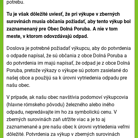
potrebu.
Tu je však dôležité uviesť, že pri výkupe v zberných
surovinách musia občania požiadať, aby tento výkup bol
zaznamenaný pre Obec Dolná Poruba. A nie v tom
meste, v ktorom odovzdávajú odpad.
Doslova je potrebné požiadať výkupcu, aby do potvrdenia
o odpade napísal, že sú občania z obce Dolná Poruba a
do potvrdenia im majú napísať, že odpad je z obce Dolná
Poruba, pretože výkazy o výkupe sú potom zasielané do
našej obce a použijú sa k úrovni vytriedenia odpadu pre
našu obec.
V prípade, ak našu obec navštívia podomoví výkupcovia
(hlavne rómskeho pôvodu) železného alebo iného
odpadu, nepredávajte im ho za symbolickú cenu. V
zberných surovinách zaň utŕžite viac a je to aj
zaznamenané a pre našu obec k úrovni vytriedenia veľmi
dôležité. Potvrdenia za výkup v zberných surovinách