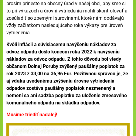
prosím prineste na obecný úrad v našej obci, aby sme si
to pri výkazoch a úrovni vytriedenia mohli skontrolovať a
zosúladiť so zbernými surovinami, ktoré nám dodávajú
vždy začiatkom nasledujúceho roka výkazy pre úroveň
vytriedenia.
Kvôli inflácii a súvisiacemu navýšeniu nákladov za
odvoz odpadu došlo koncom roka 2022 k navýšeniu
nákladov za odvoz odpadu. Z tohto dôvodu bol vtedy
občanom Dolnej Poruby zvýšený paušálny poplatok za
rok 2023 z 33,00 na 36,96 Eur. Pozitívnou správou je, že
aj vďaka uvedenému zvýšeniu úrovne vytriedenia
odpadov zostáva paušálny poplatok nezmenený a
nemení sa ani sadzba poplatku za uloženie zmesového
komunálneho odpadu na skládku odpadov.
Musíme triediť naďalej!