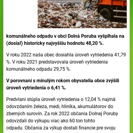
komunálneho odpadu v obci Dolná Poruba vyšplhala na
(dosiaľ) historicky najvyššiu hodnotu 48,20 %.
V roku 2022 naša obec dosiahla úroveň vytriedenia 41,79
%. V roku 2021 predstavovala úroveň vytriedenia
komunálneho odpadu 29,75 %.
V porovnaní s minulým rokom obyvatelia obce zvýšili
úroveň vytriedenia o 6,41 %.
Predvlani stúpla úroveň vytriedenia o 12,04 % najmä
odovzdaním železa, medi, hliníka, akumulátorov do
zberných surovín. Za rok 2022 občania Dolnej Poruby
odovzdali do výkupu viac ako 60 ton tohto
odpadu. Občania za výkup dostali financie pre svoju