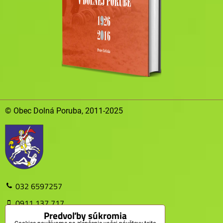
© Obec Dolná Poruba, 2011-2025
032 6597257
0911 137 717
Predvoľby súkromia
obec@dolnaporuba.sk