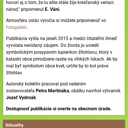
hovorí aj o tom, že tu ešte stále žije kresťanský veriaci
národ," pripomenul
E. Váni
.
Atmosféru osláv výročia si môžete pripomenúť vo
fotogalérii
.
Publikácia vyšla na jeseň 2015 a medzi čitateľmi ihneď
vyvolala nevídaný záujem. Do života ju uviedli
symbolickým posypaním lupienkov žltohlavu, ktorý v
katastri obce prirodzene rastie na vlhkých lúkach. Ak by
mal byť symbolom obce kvet, určite by to bol práve
žltohlav.
Autorský kolektív pracoval pod vedením
zostavovateľa
Petra Martináka
, obálku navrhol výtvarník
Jozef Vydrnák
.
Dostupnosť publikácie si overte na obecnom úrade.
Aktuality