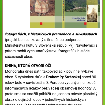
fotografiách, v historických prameňoch a súvislostiach
(projekt bol realizovaný s finančnou podporou
Ministerstva kultúry Slovenskej republiky). Návštevníci si
pritom mohli vychutnať výstavu fotografií z histórie i
súčasnosti obce.
KNIHA, KTORÁ OTVORÍ OČI
Monografia dnes patrí takpovediac k povinnej výbave
obce. S výnimkou štúdie
Drahomíry Stránskej
spred 90
rokov bolo v súvislosti s D. Porubou vydaných len zopár
informačných letákov bez väčšej obsahovej hodnoty. Aj
preto sme sa snažili priblížiť na jednom mieste plastický
obraz o dejinách obce v jednotlivých historických