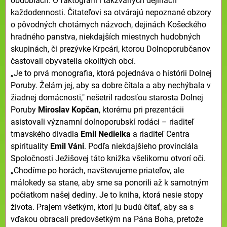
obdobiach. O faktografii i takzvaných dejinách
každodennosti. Čitateľovi sa otvárajú nepoznané obzory
o pôvodných chotárnych názvoch, dejinách Košeckého
hradného panstva, niekdajších miestnych hudobných
skupinách, či prezývke Krpcári, ktorou Dolnoporubčanov
častovali obyvatelia okolitých obcí.
„Je to prvá monografia, ktorá pojednáva o histórii Dolnej
Poruby. Želám jej, aby sa dobre čítala a aby nechýbala v
žiadnej domácnosti," nešetril radosťou starosta Dolnej
Poruby
Miroslav Kopčan
, ktorému pri prezentácii
asistovali významní dolnoporubskí rodáci – riaditeľ
trnavského divadla
Emil Nedielka
a riaditeľ Centra
spirituality
Emil Váni
. Podľa niekdajšieho provinciála
Spoločnosti Ježišovej táto knižka všelikomu otvorí oči.
„Chodíme po horách, navštevujeme priateľov, ale
málokedy sa stane, aby sme sa ponorili až k samotným
počiatkom našej dediny. Je to kniha, ktorá nesie stopy
života. Prajem všetkým, ktorí ju budú čítať, aby sa s
vďakou obracali predovšetkým na Pána Boha, pretože