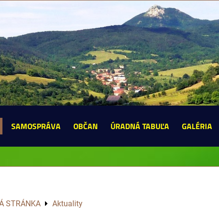
SAMOSPRÁVA
OBČAN
ÚRADNÁ TABUĽA
GALÉRIA
Á STRÁNKA
Aktuality