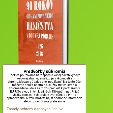
Predvoľby súkromia
Cookies používame na zlepšenie vašej návštevy tejto
webovej stránky, analýzu jej výkonnosti a
zhromažďovanie údajov o jej používaní. Na tento účel
môžeme použiť nástroje a služby tretích strán a
zhromaždené údaje sa môžu preniesť k partnerom v
© Obec Dolná Poruba, 2011-2025
EÚ, USA alebo iných krajinách. Kliknutím na „Prijať
všetky cookies“ vyjadrujete svoj súhlas s týmto
spracovaním. Nižšie môžete nájsť podrobné informácie
alebo upraviť svoje preferencie.
Zásady ochrany osobných údajov