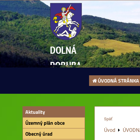
DOLNÁ
PORUBA
ÚVODNÁ STRÁNKA
Aktuality
Späť
Územný plán obce
Úvod
ÚVODN
Obecný úrad