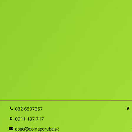
032 6597257
0911 137 717
obec@dolnaporuba.sk