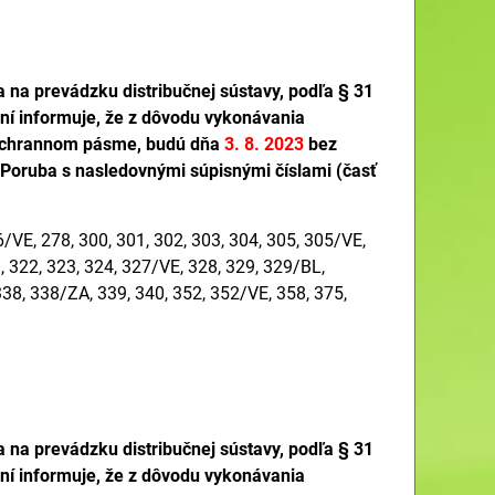
a na prevádzku distribučnej sústavy, podľa § 31
ení informuje, že z dôvodu vykonávania
h ochrannom pásme, budú dňa
3. 8. 2023
bez
á Poruba s nasledovnými súpisnými číslami (časť
VE, 278, 300, 301, 302, 303, 304, 305, 305/VE,
, 322, 323, 324, 327/VE, 328, 329, 329/BL,
38, 338/ZA, 339, 340, 352, 352/VE, 358, 375,
a na prevádzku distribučnej sústavy, podľa § 31
ení informuje, že z dôvodu vykonávania