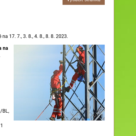
7. 7., 3. 8., 4. 8., 8. 8. 2023.
a na
.
9/BL,
/1