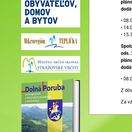
pláno
dodáv
• 08.
• 14.
• 15.
Spolo
ods. 
pláno
dodáv
• 08.
Z dôv
Za vz