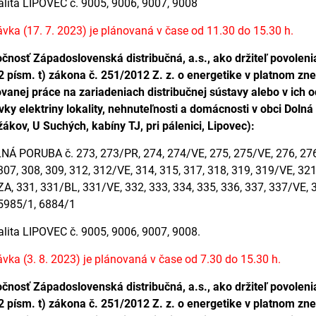
alita LIPOVEC č. 9005, 9006, 9007, 9008
vka (17. 7. 2023) je plánovaná v čase od 11.30 do 15.30 h.
čnosť Západoslovenská distribučná, a.s., ako držiteľ povoleni
2 písm. t) zákona č. 251/2012 Z. z. o energetike v platnom zn
vanej práce na zariadeniach distribučnej sústavy alebo v ic
ky elektriny lokality, nehnuteľnosti a domácnosti v obci Doln
ákov, U Suchých, kabíny TJ, pri pálenici, Lipovec):
NÁ PORUBA č. 273, 273/PR, 274, 274/VE, 275, 275/VE, 276, 276/
307, 308, 309, 312, 312/VE, 314, 315, 317, 318, 319, 319/VE, 321
A, 331, 331/BL, 331/VE, 332, 333, 334, 335, 336, 337, 337/VE, 3
 5985/1, 6884/1
alita LIPOVEC č. 9005, 9006, 9007, 9008.
vka (3. 8. 2023) je plánovaná v čase od 7.30 do 15.30 h.
čnosť Západoslovenská distribučná, a.s., ako držiteľ povoleni
2 písm. t) zákona č. 251/2012 Z. z. o energetike v platnom zn