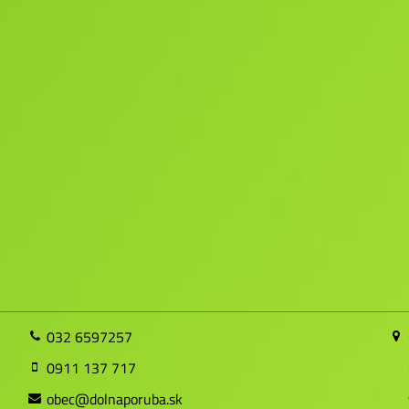
032 6597257
0911 137 717
obec@dolnaporuba.sk