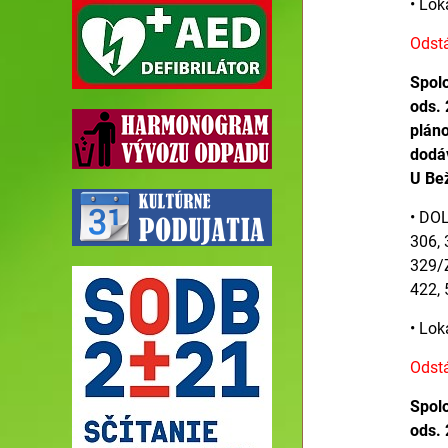
• Lok
Odstá
Spolo
ods. 
pláno
dodáv
U Bež
• DOL
306, 
329/Z
422,
• Lok
Odstá
Spolo
ods. 