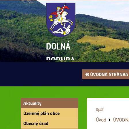
DOLNÁ
PORUBA
ÚVODNÁ STRÁNKA
Aktuality
Späť
Územný plán obce
Úvod
ÚVODN
Obecný úrad