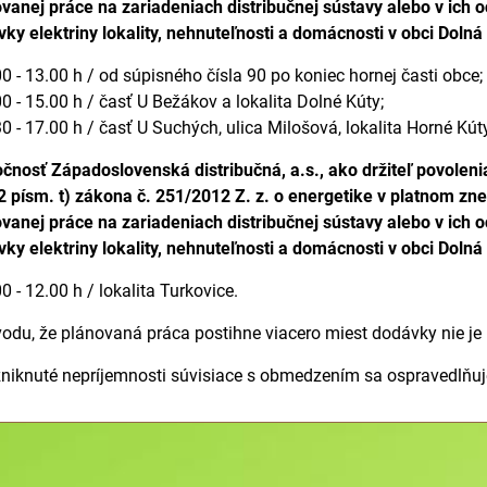
vanej práce na zariadeniach distribučnej sústavy alebo v ic
ky elektriny lokality, nehnuteľnosti a domácnosti v obci Dol
00 - 13.00 h / od súpisného čísla 90 po koniec hornej časti obce;
00 - 15.00 h / časť U Bežákov a lokalita Dolné Kúty;
30 - 17.00 h / časť U Suchých, ulica Milošová, lokalita Horné Kút
čnosť Západoslovenská distribučná, a.s., ako držiteľ povoleni
2 písm. t) zákona č. 251/2012 Z. z. o energetike v platnom zn
vanej práce na zariadeniach distribučnej sústavy alebo v ic
ky elektriny lokality, nehnuteľnosti a domácnosti v obci Dol
00 - 12.00 h / lokalita Turkovice.
odu, že plánovaná práca postihne viacero miest dodávky nie j
niknuté nepríjemnosti súvisiace s obmedzením sa ospravedlňu