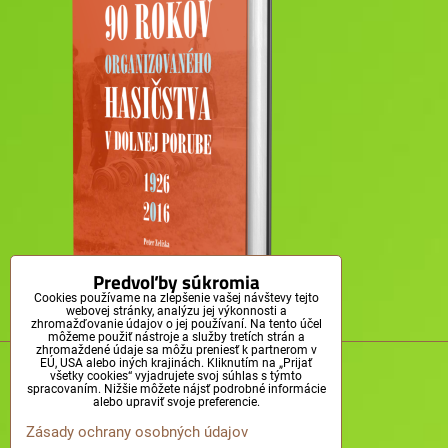
Predvoľby súkromia
Cookies používame na zlepšenie vašej návštevy tejto
webovej stránky, analýzu jej výkonnosti a
zhromažďovanie údajov o jej používaní. Na tento účel
môžeme použiť nástroje a služby tretích strán a
zhromaždené údaje sa môžu preniesť k partnerom v
© Obec Dolná Poruba, 2011-2025
EÚ, USA alebo iných krajinách. Kliknutím na „Prijať
všetky cookies“ vyjadrujete svoj súhlas s týmto
spracovaním. Nižšie môžete nájsť podrobné informácie
alebo upraviť svoje preferencie.
Zásady ochrany osobných údajov