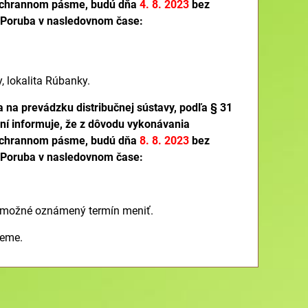
h ochrannom pásme, budú dňa
4. 8. 2023
bez
ná Poruba v nasledovnom čase:
y, lokalita Rúbanky.
a na prevádzku distribučnej sústavy, podľa § 31
ení informuje, že z dôvodu vykonávania
h ochrannom pásme, budú dňa
8. 8. 2023
bez
ná Poruba v nasledovnom čase:
e možné oznámený termín meniť.
jeme.