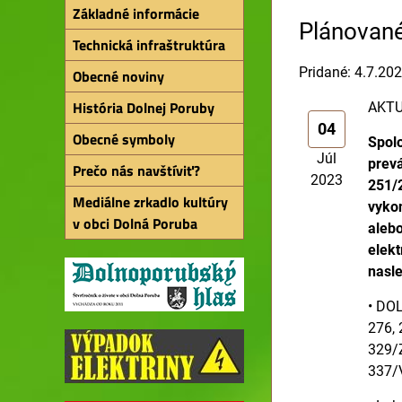
Základné informácie
Plánované 
Technická infraštruktúra
Pridané: 4.7.20
Obecné noviny
História Dolnej Poruby
AKTUA
04
Obecné symboly
Spolo
Júl
prevá
Prečo nás navštíviť?
2023
251/2
Mediálne zrkadlo kultúry
vykon
v obci Dolná Poruba
aleb
elekt
nasl
• DOL
276, 
329/Z
337/V