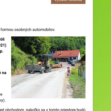
á formou osobných automobilov.
ôli
021)
p.
é na
de
y).
red obchodom, nakoľko sa v tomto priestore budú