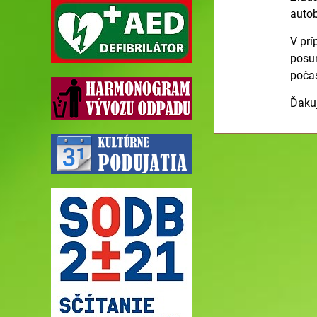
autob
V prí
posun
poča
Ďaku