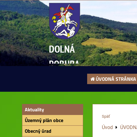
DOLNÁ
PORUBA
ÚVODNÁ STRÁNKA
Aktuality
Späť
Územný plán obce
Úvod
ÚVODN
Obecný úrad