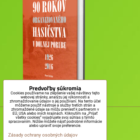
Predvoľby súkromia
Cookies používame na zlepšenie vašej návštevy tejto
webovej stránky, analýzu jej výkonnosti a
zhromažďovanie údajov o jej používaní. Na tento účel
môžeme použiť nástroje a služby tretích strán a
zhromaždené údaje sa môžu preniesť k partnerom v
© Obec Dolná Poruba, 2011-2025
EÚ, USA alebo iných krajinách. Kliknutím na „Prijať
všetky cookies“ vyjadrujete svoj súhlas s týmto
spracovaním. Nižšie môžete nájsť podrobné informácie
alebo upraviť svoje preferencie.
Zásady ochrany osobných údajov