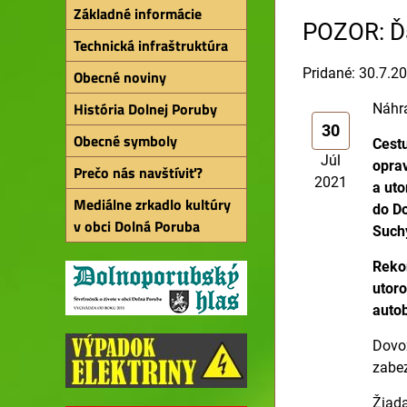
Základné informácie
POZOR: Ďa
Technická infraštruktúra
Pridané: 30.7.2
Obecné noviny
História Dolnej Poruby
Náhra
30
Obecné symboly
Cest
Júl
oprav
Prečo nás navštíviť?
2021
a uto
Mediálne zrkadlo kultúry
do Do
v obci Dolná Poruba
Such
Reko
utoro
auto
Dovoz
zabe
Žiada