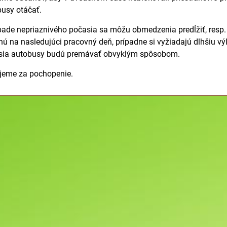
usy otáčať.
pade nepriaznivého počasia sa môžu obmedzenia predĺžiť, resp.
ú na nasledujúci pracovný deň, prípadne si vyžiadajú dlhšiu výl
sia autobusy budú premávať obvyklým spôsobom.
jeme za pochopenie.