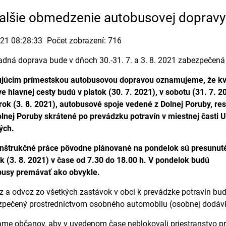
lšie obmedzenie autobusovej dopravy
021 08:28:33
Počet zobrazení: 716
dná doprava bude v dňoch 30.-31. 7. a 3. 8. 2021 zabezpečen
ujúcim prímestskou autobusovou dopravou oznamujeme, že kv
e hlavnej cesty budú v piatok (30. 7. 2021), v sobotu (31. 7. 2
rok (3. 8. 2021), autobusové spoje vedené z Dolnej Poruby, res
lnej Poruby skrátené po prevádzku potravín v miestnej časti U
ých.
nštrukčné práce pôvodne plánované na pondelok sú presunut
k (3. 8. 2021) v čase od 7.30 do 18.00 h. V pondelok budú
busy premávať ako obvykle.
 a odvoz zo všetkých zastávok v obci k prevádzke potravín bu
zpečený prostredníctvom osobného automobilu (osobnej dodávk
me občanov, aby v uvedenom čase neblokovali priestranstvo p