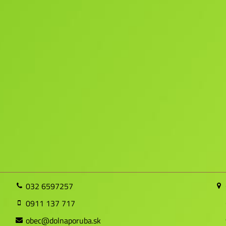
032 6597257
0911 137 717
obec@dolnaporuba.sk