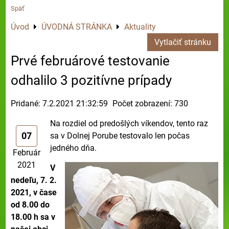
Späť
Úvod
ÚVODNÁ STRÁNKA
Aktuality
Vytlačiť stránku
Prvé februárové testovanie
odhalilo 3 pozitívne prípady
Pridané: 7.2.2021 21:32:59
Počet zobrazení: 730
Na rozdiel od predošlých víkendov, tento raz
07
sa v Dolnej Porube testovalo len počas
jedného dňa.
Február
2021
V
nedeľu, 7. 2.
2021, v čase
od 8.00 do
18.00 h sa v