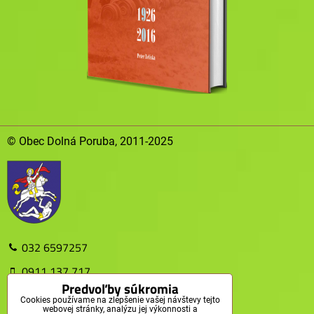
© Obec Dolná Poruba, 2011-2025
032 6597257
0911 137 717
Predvoľby súkromia
obec@dolnaporuba.sk
Cookies používame na zlepšenie vašej návštevy tejto
webovej stránky, analýzu jej výkonnosti a