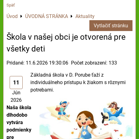
Späť
Úvod
ÚVODNÁ STRÁNKA
Aktuality
Vytlačiť stránku
Škola v našej obci je otvorená pre
všetky deti
Pridané: 11.6.2026 19:30:06
Počet zobrazení: 133
Základná škola v D. Porube ťaží z
11
individuálneho prístupu k žiakom s rôznymi
potrebami.
Jún
2026
Naša škola
dlhodobo
vytvára
podmienky
pre