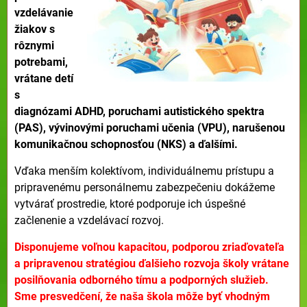
vzdelávanie
žiakov s
rôznymi
potrebami,
vrátane detí
s
diagnózami ADHD, poruchami autistického spektra
(PAS), vývinovými poruchami učenia (VPU), narušenou
komunikačnou schopnosťou (NKS) a ďalšími.
Vďaka menším kolektívom, individuálnemu prístupu a
pripravenému personálnemu zabezpečeniu dokážeme
vytvárať prostredie, ktoré podporuje ich úspešné
začlenenie a vzdelávací rozvoj.
Disponujeme voľnou kapacitou, podporou zriaďovateľa
a pripravenou stratégiou ďalšieho rozvoja školy vrátane
posilňovania odborného tímu a podporných služieb.
Sme presvedčení, že naša škola môže byť vhodným