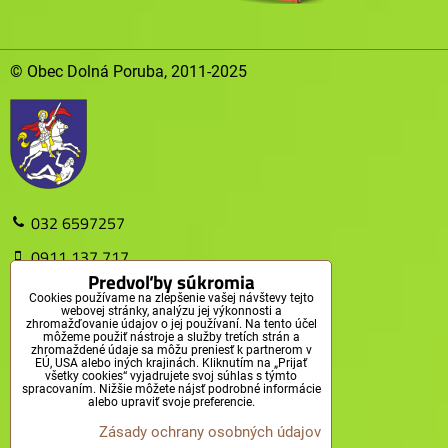
© Obec Dolná Poruba, 2011-2025
032 6597257
0911 137 717
Predvoľby súkromia
obec@dolnaporuba.sk
Cookies používame na zlepšenie vašej návštevy tejto
webovej stránky, analýzu jej výkonnosti a
zhromažďovanie údajov o jej používaní. Na tento účel
Obec Dolná Poruba
môžeme použiť nástroje a služby tretích strán a
zhromaždené údaje sa môžu preniesť k partnerom v
EÚ, USA alebo iných krajinách. Kliknutím na „Prijať
Obecný úrad, Dolná Poruba 61
všetky cookies“ vyjadrujete svoj súhlas s týmto
spracovaním. Nižšie môžete nájsť podrobné informácie
914 43 Dolná Poruba
alebo upraviť svoje preferencie.
Zásady ochrany osobných údajov
MAPA WEBU