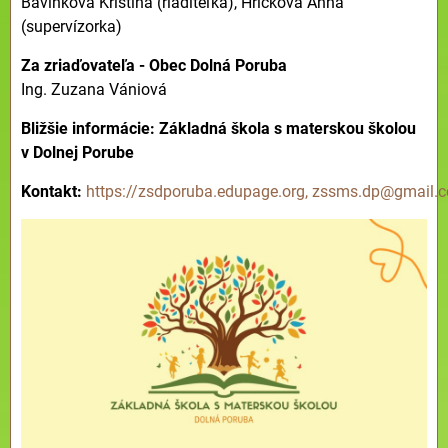
Bavlnková Kristína (riaditeľka), Hricková Anna
(supervízorka)
Za zriaďovateľa - Obec Dolná Poruba
Ing. Zuzana Vániová
Bližšie informácie: Základná škola s materskou školou
v Dolnej Porube
Kontakt:
https://zsdporuba.edupage.org,
zssms.dp@gmail.