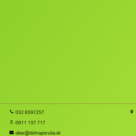
032 6597257
0911 137 717
obec@dolnaporuba.sk