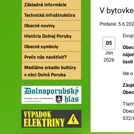
Základné informácie
V bytovke 
Technická infraštruktúra
Pridané: 5.6.20
Obecné noviny
História Dolnej Poruby
Dvoji
05
Obecné symboly
Obec 
Jún
nájo
Prečo nás navštíviť?
2026
časti
Mediálne zrkadlo kultúry
Ide o
v obci Dolná Poruba
Záuj
Obec
Tlači
Obecn
032/