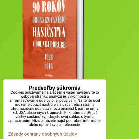
Predvoľby súkromia
Cookies používame na zlepšenie vašej návštevy tejto
webovej stránky, analýzu jej výkonnosti a
zhromažďovanie údajov o jej používaní. Na tento účel
môžeme použiť nástroje a služby tretích strán a
zhromaždené údaje sa môžu preniesť k partnerom v
© Obec Dolná Poruba, 2011-2025
EÚ, USA alebo iných krajinách. Kliknutím na „Prijať
všetky cookies“ vyjadrujete svoj súhlas s týmto
spracovaním. Nižšie môžete nájsť podrobné informácie
alebo upraviť svoje preferencie.
Zásady ochrany osobných údajov