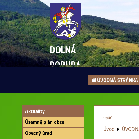
DOLNÁ
PORUBA
ÚVODNÁ STRÁNKA
Aktuality
Späť
Územný plán obce
Úvod
ÚVODN
Obecný úrad