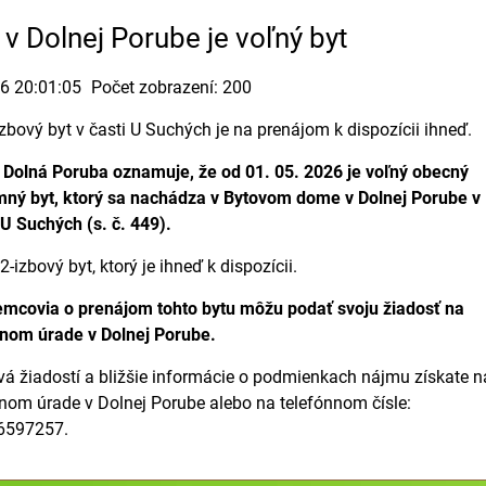
v Dolnej Porube je voľný byt
26 20:01:05
Počet zobrazení: 200
zbový byt v časti U Suchých je na prenájom k dispozícii ihneď.
Dolná Poruba oznamuje, že od 01. 05. 2026 je voľný obecný
mný byt, ktorý sa nachádza v Bytovom dome v Dolnej Porube v
 U Suchých (s. č. 449).
 2-izbový byt, ktorý je ihneď k dispozícii.
emcovia o prenájom tohto bytu môžu podať svoju žiadosť na
nom úrade v Dolnej Porube.
vá žiadostí a bližšie informácie o podmienkach nájmu získate n
om úrade v Dolnej Porube alebo na telefónnom čísle:
6597257.