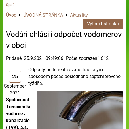
Späť
Úvod
ÚVODNÁ STRÁNKA
Aktuality
Vytlačiť stránku
Vodári ohlásili odpočet vodomerov
v obci
Pridané: 25.9.2021 09:49:06
Počet zobrazení: 612
Odpočty budú realizované tradičným
25
spôsobom počas posledného septembrového
týždňa.
September
2021
Spoločnosť
Trenčianske
vodárne a
kanalizácie
(TVK), a.s.,