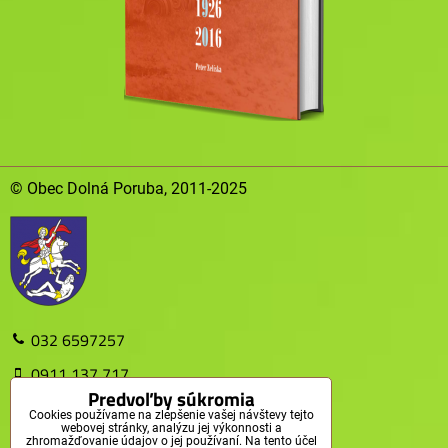
© Obec Dolná Poruba, 2011-2025
032 6597257
0911 137 717
Predvoľby súkromia
obec@dolnaporuba.sk
Cookies používame na zlepšenie vašej návštevy tejto
webovej stránky, analýzu jej výkonnosti a
zhromažďovanie údajov o jej používaní. Na tento účel