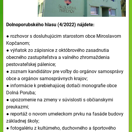
Dolnoporubského hlasu (4/2022) nájdete:
● rozhovor s dosluhujúcim starostom obce Miroslavom
Kopčanom;
● výňatok zo zápisnice z októbrového zasadnutia
obecného zastupiteľstva a valného zhromaždenia
pestovateľskej pálenice;
● zoznam kandidátov pre voľby do orgánov samosprávy
obce a orgánov samosprávnych krajov;
● informácie k prebiehajúcej dotlači monografie obce
Dolná Poruba;
● upozornenie na zmeny v súvislosti s občianskymi
preukazmi;
● reportáž o novom umeleckom prvku na fasáde budovy
základnej školy;
● fotogalériu z kultúrneho, duchovného a športového