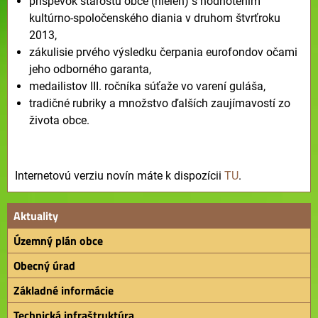
príspevok starostu obce (nielen) s hodnotením
kultúrno-spoločenského diania v druhom štvrťroku
2013,
zákulisie prvého výsledku čerpania eurofondov očami
jeho odborného garanta,
medailistov III. ročníka súťaže vo varení guláša,
tradičné rubriky a množstvo ďalších zaujímavostí zo
života obce.
Internetovú verziu novín máte k dispozícii
TU
.
Aktuality
Územný plán obce
Obecný úrad
Základné informácie
Technická infraštruktúra