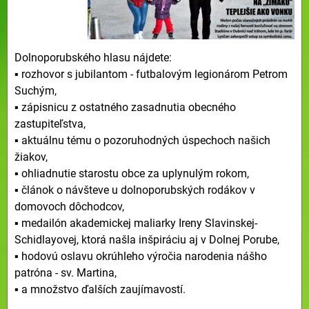
Dolnoporubského hlasu nájdete:
▪ rozhovor s jubilantom - futbalovým legionárom Petrom
Suchým,
▪ zápisnicu z ostatného zasadnutia obecného
zastupiteľstva,
▪ aktuálnu tému o pozoruhodných úspechoch našich
žiakov,
▪ ohliadnutie starostu obce za uplynulým rokom,
▪ článok o návšteve u dolnoporubských rodákov v
domovoch dôchodcov,
▪ medailón akademickej maliarky Ireny Slavinskej-
Schidlayovej, ktorá našla inšpiráciu aj v Dolnej Porube,
▪ hodovú oslavu okrúhleho výročia narodenia nášho
patróna - sv. Martina,
▪ a množstvo ďalších zaujímavostí.