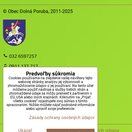
© Obec Dolná Poruba, 2011-2025
032 6597257
0911 137 717
Predvoľby súkromia
obec@dolnaporuba.sk
Cookies používame na zlepšenie vašej návštevy tejto
webovej stránky, analýzu jej výkonnosti a
zhromažďovanie údajov o jej používaní. Na tento účel
Obec Dolná Poruba
môžeme použiť nástroje a služby tretích strán a
zhromaždené údaje sa môžu preniesť k partnerom v
EÚ, USA alebo iných krajinách. Kliknutím na „Prijať
Obecný úrad, Dolná Poruba 61
všetky cookies“ vyjadrujete svoj súhlas s týmto
spracovaním. Nižšie môžete nájsť podrobné informácie
914 43 Dolná Poruba
alebo upraviť svoje preferencie.
Zásady ochrany osobných údajov
MAPA WEBU
Predvoľby súkromia
Zásady ochrany osobných údajov
Ukázať