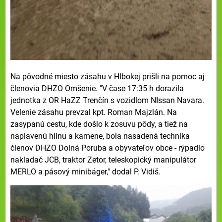
Na pôvodné miesto zásahu v Hlbokej prišli na pomoc aj
členovia DHZO Omšenie. "V čase 17:35 h dorazila
jednotka z OR HaZZ Trenčín s vozidlom NIssan Navara.
Velenie zásahu prevzal kpt. Roman Majzlán. Na
zasypanú cestu, kde došlo k zosuvu pôdy, a tiež na
naplavenú hlinu a kamene, bola nasadená technika
členov DHZO Dolná Poruba a obyvateľov obce - rýpadlo
nakladač JCB, traktor Zetor, teleskopický manipulátor
MERLO a pásový minibáger," dodal P. Vidiš.