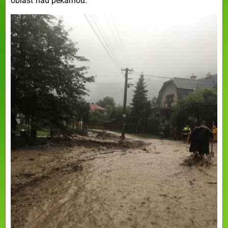
oblasť nad pekárňou.