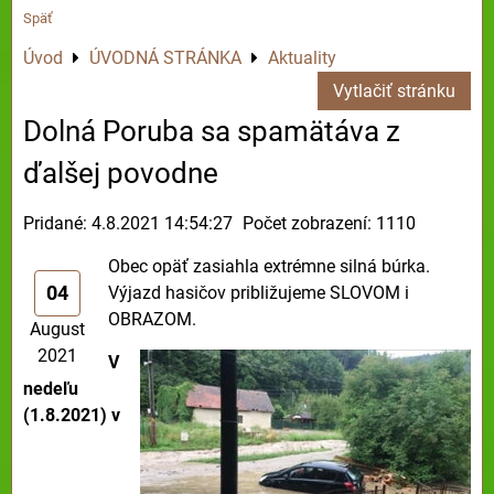
Späť
Úvod
ÚVODNÁ STRÁNKA
Aktuality
Vytlačiť stránku
Dolná Poruba sa spamätáva z
ďalšej povodne
Pridané: 4.8.2021 14:54:27
Počet zobrazení: 1110
Obec opäť zasiahla extrémne silná búrka.
04
Výjazd hasičov približujeme SLOVOM i
OBRAZOM.
August
2021
V
nedeľu
(1.8.2021) v