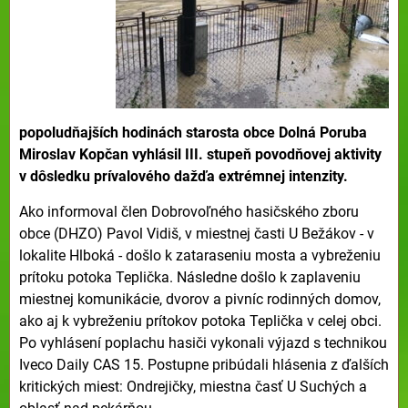
popoludňajších hodinách starosta obce Dolná Poruba
Miroslav Kopčan vyhlásil III. stupeň povodňovej aktivity
v dôsledku prívalového dažďa extrémnej intenzity.
Ako informoval člen Dobrovoľného hasičského zboru
obce (DHZO) Pavol Vidiš, v miestnej časti U Bežákov - v
lokalite Hlboká - došlo k zataraseniu mosta a vybreženiu
prítoku potoka Teplička. Následne došlo k zaplaveniu
miestnej komunikácie, dvorov a pivníc rodinných domov,
ako aj k vybreženiu prítokov potoka Teplička v celej obci.
Po vyhlásení poplachu hasiči vykonali výjazd s technikou
Iveco Daily CAS 15. Postupne pribúdali hlásenia z ďalších
kritických miest: Ondrejičky, miestna časť U Suchých a